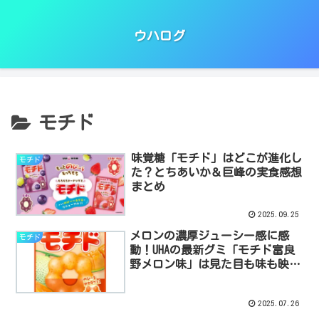
ウハログ
モチド
味覚糖「モチド」はどこが進化し
モチド
た？とちあいか＆巨峰の実食感想
まとめ
2025.09.25
メロンの濃厚ジューシー感に感
モチド
動！UHAの最新グミ「モチド富良
野メロン味」は見た目も味も映え
る！
2025.07.26