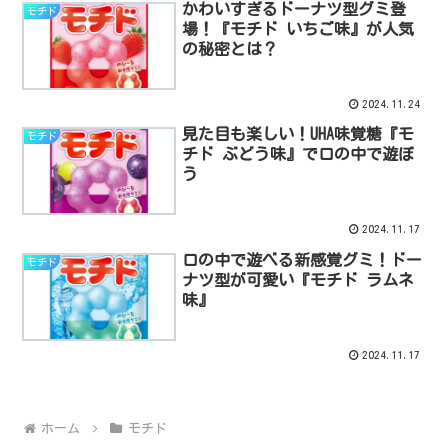
かわいすぎるドーナツ型グミ登
モチド
場！『モチド いちご味』が人気
の秘密とは？
2024.11.24
見た目も楽しい！UHA味覚糖『モ
モチド
チド ぶどう味』で口の中で遊ぼ
う
2024.11.17
口の中で遊べる新感覚グミ！ドー
モチド
ナツ型が可愛い『モチド ラムネ
味』
2024.11.17
ホーム
モチド