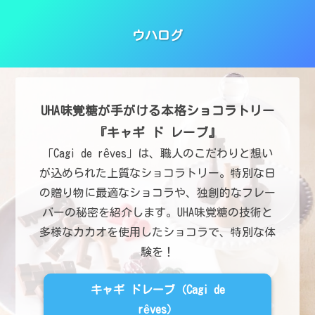
ウハログ
UHA味覚糖が手がける本格ショコラトリー
『キャギ ド レーブ』
「Cagi de rêves」は、職人のこだわりと想い
が込められた上質なショコラトリー。特別な日
の贈り物に最適なショコラや、独創的なフレー
バーの秘密を紹介します。UHA味覚糖の技術と
多様なカカオを使用したショコラで、特別な体
験を！
キャギ ドレーブ（Cagi de
rêves）